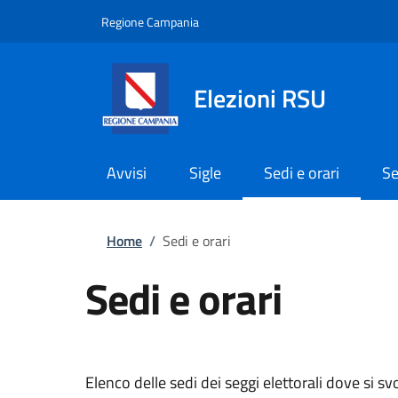
Salta al contenuto principale
Skip to footer content
Regione Campania
Elezioni RSU
Avvisi
Sigle
Sedi e orari
Se
Briciole di pane
Home
/
Sedi e orari
Sedi e orari
Elenco delle sedi dei seggi elettorali dove si